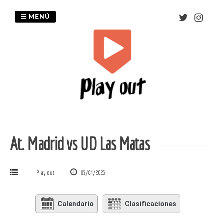
Saltar
al
MENÚ
contenido
At. Madrid vs UD Las Matas
Play out
05/04/2023
Calendario
Clasificaciones