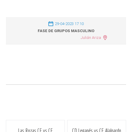
29-04-2023 17:10
FASE DE GRUPOS MASCULINO
Julián Ariza
Navegación
Las Rozas CF vs CF
CD Leganés vs CF Alalpardo