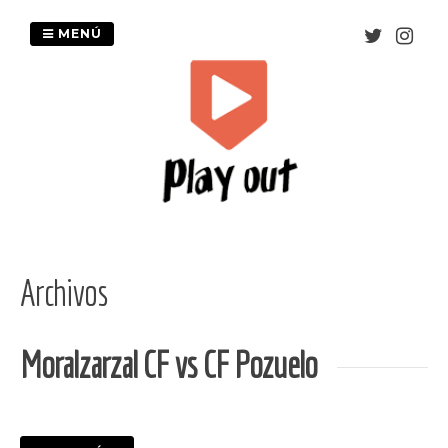
Saltar
al
MENÚ
contenido
Archivos
Moralzarzal CF vs CF Pozuelo