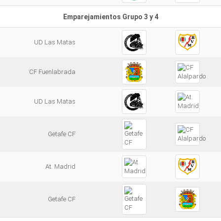
Emparejamientos Grupo 3 y 4
UD Las Matas
CF Fuenlabrada
UD Las Matas
Getafe CF
At. Madrid
Getafe CF