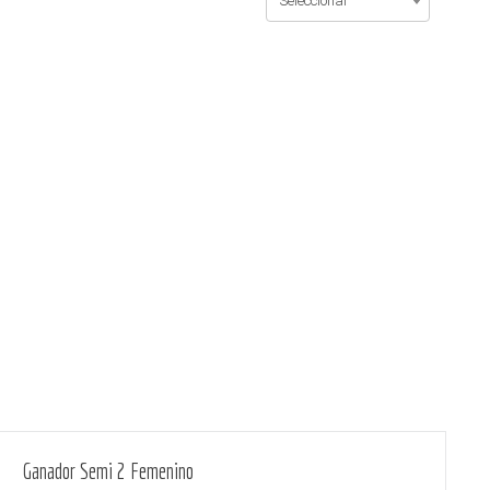
Seleccionar
Ganador Semi 2 Femenino