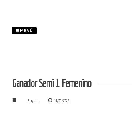
Saltar
al
contenido
MENÚ
Ganador Semi 1 Femenino
Play out
31/03/2022