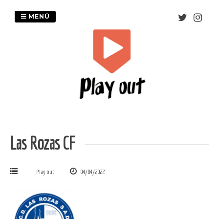
Saltar
al
MENÚ
contenido
Las Rozas CF
Play out
04/04/2022