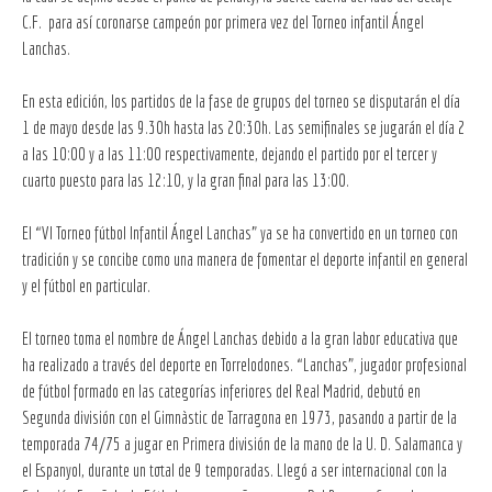
C.F. para así coronarse campeón por primera vez del Torneo infantil Ángel
Lanchas.
En esta edición, los partidos de la fase de grupos del torneo se disputarán el día
1 de mayo desde las 9.30h hasta las 20:30h. Las semifinales se jugarán el día 2
a las 10:00 y a las 11:00 respectivamente, dejando el partido por el tercer y
cuarto puesto para las 12:10, y la gran final para las 13:00.
El “VI Torneo fútbol Infantil Ángel Lanchas” ya se ha convertido en un torneo con
tradición y se concibe como una manera de fomentar el deporte infantil en general
y el fútbol en particular.
El torneo toma el nombre de Ángel Lanchas debido a la gran labor educativa que
ha realizado a través del deporte en Torrelodones. “Lanchas”, jugador profesional
de fútbol formado en las categorías inferiores del Real Madrid, debutó en
Segunda división con el Gimnàstic de Tarragona en 1973, pasando a partir de la
temporada 74/75 a jugar en Primera división de la mano de la U. D. Salamanca y
el Espanyol, durante un total de 9 temporadas. Llegó a ser internacional con la