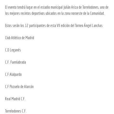
El evento tendrá lugar en el estadio municipal Julián Ariza de Torrelodones, uno de
los mejores recintos deportivos ubicados en la zona noroeste de la Comunidad.
Estos serán los 12 participantes de esta VII edición del Torneo Ángel Lanchas
Club Atlético de Madrid
C.D Leganés
C.F. Fuenlabrada
C.F Alalpardo
C.F Pozuelo de Alarcón
Real Madrid C.F.
Torrelodones C.F.