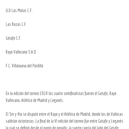
U.D Las Matas C.F.
Las Rozas C.F.
Getafe C.F.
Rayo Vallecano S.A.D
F.C. Villanueva del Pardillo
En la edición del torneo 2019 los cuatro semifinalistas fueron el Getafe, Rayo
Vallecano, Atlético de Madrid y Leganés.
El 3er y 4to se disputó entre el Rayo y el Atlético de Madrid, donde los de Vallecas
saldrían victoriosos. La final de la VI edición del torneo fue entre Getafe y Leganés
la cual se definió desde el punto de penalty, la suerte caería del lado del Getafe