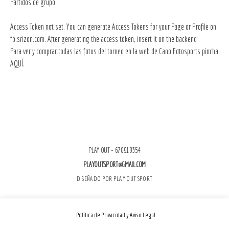
Partidos de grupo
Access Token not set. You can generate Access Tokens for your Page or Profile on
fb.srizon.com
. After generating the access token, insert it on the backend
Para ver y comprar todas las fotos del torneo en la web de Cano Fotosports pincha
AQUÍ.
PLAY OUT - 670919354
PLAYOUTSPORT@GMAIL.COM
DISEÑADO POR PLAY OUT SPORT
Política de Privacidad y Aviso Legal