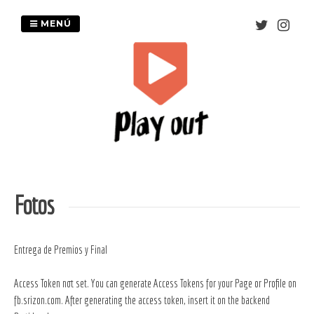
Saltar
al
MENÚ
contenido
Fotos
Entrega de Premios y Final
Access Token not set. You can generate Access Tokens for your Page or Profile on
fb.srizon.com
. After generating the access token, insert it on the backend