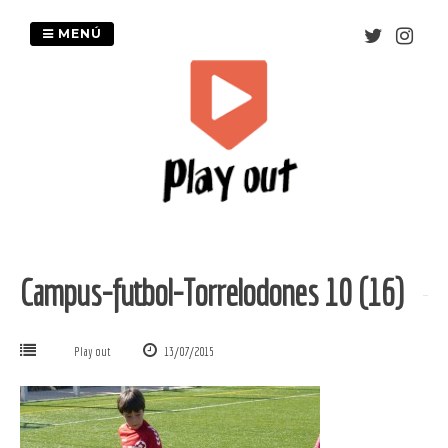
Saltar
al
MENÚ
contenido
Campus-futbol-Torrelodones 10 (16)
Play out
13/07/2015