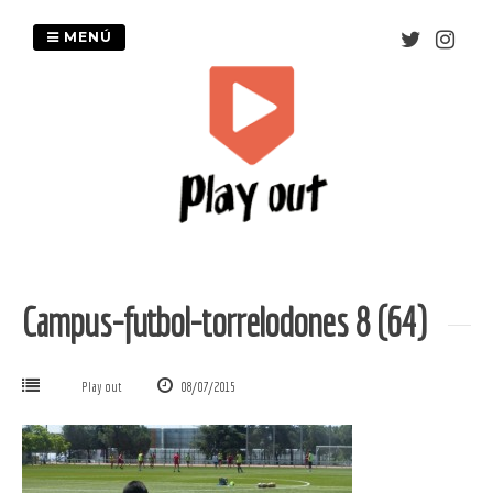
Saltar
al
MENÚ
contenido
Campus-futbol-torrelodones 8 (64)
Play out
08/07/2015