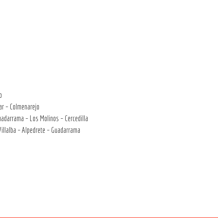
o
ar – Colmenarejo
uadarrama – Los Molinos – Cercedilla
illalba – Alpedrete – Guadarrama