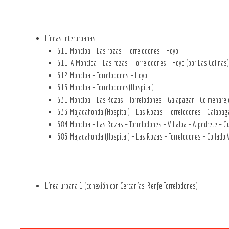
Líneas interurbanas
611 Moncloa – Las rozas – Torrelodones – Hoyo
611-A Moncloa – Las rozas – Torrelodones – Hoyo (por Las Colinas)
612 Moncloa – Torrelodones – Hoyo
613 Moncloa – Torrelodones(Hospital)
631 Moncloa – Las Rozas – Torrelodones – Galapagar – Colmenarej
633 Majadahonda (Hospital) – Las Rozas – Torrelodones – Galapag
684 Moncloa – Las Rozas – Torrelodones – Villalba – Alpedrete – G
685 Majadahonda (Hospital) – Las Rozas – Torrelodones – Collado V
Línea urbana 1 (conexión con Cercanías-Renfe Torrelodones)