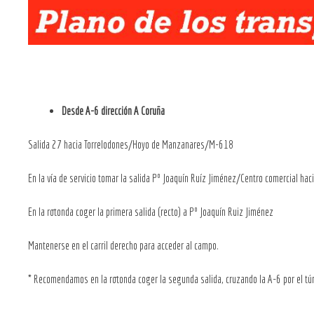
Desde A-6 dirección A Coruña
Salida 27 hacia Torrelodones/Hoyo de Manzanares/M-618
En la vía de servicio tomar la salida Pº Joaquín Ruíz Jiménez/Centro comercial hac
En la rotonda coger la primera salida (recto) a Pº Joaquín Ruiz Jiménez
Mantenerse en el carril derecho para acceder al campo.
* Recomendamos en la rotonda coger la segunda salida, cruzando la A-6 por el tún