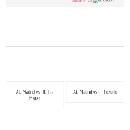
Julián Ariza
Navegación
At. Madrid vs UD Las
At. Madrid vs CF Pozuelo
Matas
de
entradas