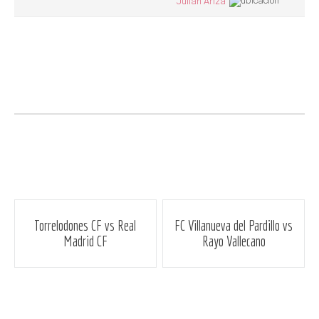
Julián Ariza
Navegación
Torrelodones CF vs Real
FC Villanueva del Pardillo vs
Madrid CF
Rayo Vallecano
de
entradas