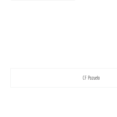
Navegación
CF Pozuelo
de
entradas