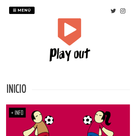
Saltar
al
MENÚ
contenido
INICIO